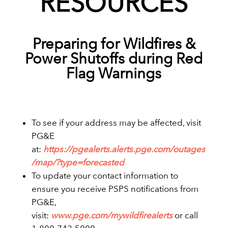
RESOURCES
Preparing for Wildfires &
Power Shutoffs during Red
Flag Warnings
To see if your address may be affected, visit
PG&E
at:
https://pgealerts.alerts.pge.com/outages
/map/?type=forecasted
To update your contact information to
ensure you receive PSPS notifications from
PG&E,
visit:
www.pge.com/mywildfirealerts
or call