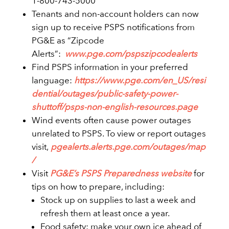
1-800-743-5000
Tenants and non-account holders can now
sign up to receive PSPS notifications from
PG&E as “Zipcode
Alerts”:
www.pge.com/pspszipcodealerts
Find PSPS information in your preferred
language:
https://www.pge.com/en_US/resi
dential/outages/public-safety-power-
shuttoff/psps-non-english-resources.page
Wind events often cause power outages
unrelated to PSPS. To view or report outages
visit,
pgealerts.alerts.pge.com/outages/map
/
Visit
PG&E’s PSPS Preparedness website
for
tips on how to prepare, including:
Stock up on supplies to last a week and
refresh them at least once a year.
Food safety: make your own ice ahead of