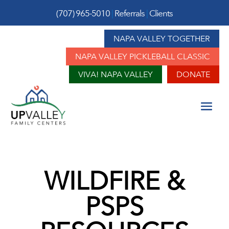
(707) 965-5010
|
Referrals
|
Clients
NAPA VALLEY TOGETHER
NAPA VALLEY PICKLEBALL CLASSIC
VIVA! NAPA VALLEY
DONATE
WILDFIRE &
PSPS