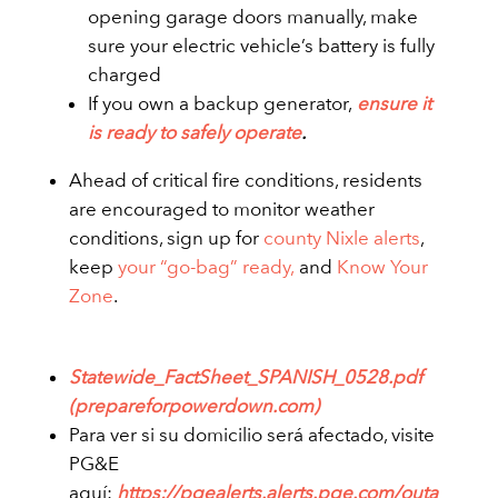
opening garage doors manually, make
sure your electric vehicle’s battery is fully
charged
If you own a backup generator,
ensure it
is ready to safely operate
.
Ahead of critical fire conditions, residents
are encouraged to monitor weather
conditions, sign up for
county Nixle alerts
,
keep
your “go-bag” ready,
and
Know Your
Zone
.
Statewide_FactSheet_SPANISH_0528.pdf
(prepareforpowerdown.com)
Para ver si su domicilio será afectado, visite
PG&E
aquí:
https://pgealerts.alerts.pge.com/outa